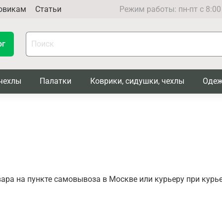
овикам
Статьи
Режим работы: пн-пт с 8:00
ог
чехлы
Палатки
Коврики, сидушки, чехлы
Одеж
ара на пункте самовывоза в Москве или курьеру при курь