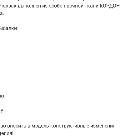
 Рюкзак выполнен из особо прочной ткани КОРДОН
а.
рыбалки
кг
ПУ
во вносить в модель конструктивные изменения
делия!