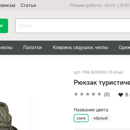
овикам
Статьи
Режим работы: пн-пт с 8:00
ог
чехлы
Палатки
Коврики, сидушки, чехлы
Одеж
арт.
PRK-BOBERK-55.khaki
Рюкзак туристиче
(0)
В
Название цвета
хаки
чёрный