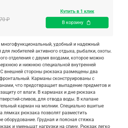
Купить в 1 клик
70 ₽
В корзину
l) многофункциональный, удобный и надежный
для любителей активного отдыха, рыбалки, охоты.
ного отделения с двумя входами, которое можно
 верхнюю и нижнюю специальной внутренней
. С внешней стороны рюкзака размещены два
 фронтальный. Карманы сконструированы с
нами, что предотвращает выпадение предметов и
защиту от влаги. В карманах и дне рюкзака
тверстий-сливов, для отвода воды. В клапане
тельный карман на молнии. Специально вшитые
 на лямках рюкзака позволят разместить
е оборудование. Грудная и поясная стяжка
зак и уменьшат нагрузки на спину. Рюкзак легко