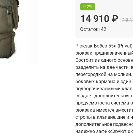
-22%
14 910 ₽
19 1
Остаток: 42
Рюкзак Бобёр 55л (Priva
рюкзак предназначенный 
Состоит из одного основ
разделить на две части:
перегородкой на молнии
боковых кармана и один
подворачиваемыми клапа
создает дополнительную 
предусмотрена система о
рюкзака имеется вмести
стропы в клапане, дне и
дополнительное подвесно
надежно зафиксируют рюк