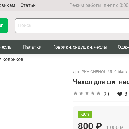
овикам
Статьи
Режим работы: пн-пт с 8:00
ог
чехлы
Палатки
Коврики, сидушки, чехлы
Одеж
я ковриков
арт.
PKV-CHEHOL-6519.black
Чехол для фитнес
(0)
В
-20%
800 ₽
1 000 ₽