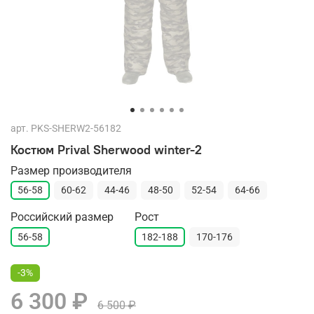
арт.
PKS-SHERW2-56182
Костюм Prival Sherwood winter-2
Размер производителя
56-58
60-62
44-46
48-50
52-54
64-66
Российский размер
Рост
56-58
182-188
170-176
-3%
6 300 ₽
6 500 ₽