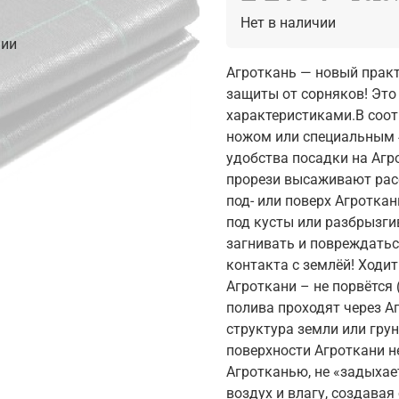
Нет в наличии
чии
Агроткань — новый прак
защиты от сорняков! Это
характеристиками.В соот
ножом или специальным 4
удобства посадки на Агр
прорези высаживают рас
под- или поверх Агротка
под кусты или разбрызги
загнивать и повреждатьс
контакта с землёй! Ходи
Агроткани – не порвётся 
полива проходят через А
структура земли или грун
поверхности Агроткани н
Агротканью, не «задыхае
воздух и влагу, создава