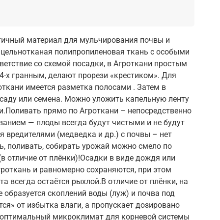
тичный материал для мульчирования почвы и
 цельнотканая полипропиленовая ткань с особыми
ветствие со схемой посадки, в Агроткани простым
-х гранным, делают прорези «крестиком». Для
откани имеется разметка полосами . Затем в
саду или семена. Можно уложить капельную ленту
ни.Поливать прямо по Агроткани – непосредственно
ванием — плоды всегда будут чистыми и не будут
я вредителями (медведка и др.) с почвы – нет
ть, поливать, собирать урожай можно смело по
(в отличие от плёнки)!Осадки в виде дождя или
гроткань и равномерно сохраняются, при этом
та всегда остаётся рыхлой.В отличие от плёнки, на
е образуется скоплений воды (луж) и почва под
тся» от избытка влаги, а пропускает дозировано
я оптимальный микроклимат для корневой системы