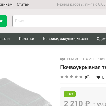
овикам
Статьи
Режим работы: пн-пт с 8:00
ог
чехлы
Палатки
Коврики, сидушки, чехлы
Одеж
арт.
PUM-AGROTX-2110.black
Почвоукрывная тк
(0)
В
-16%
2 210 ₽
2 625 