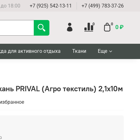
 до 18:00
+7 (925) 542-13-11
+7 (499) 783-37-26
0
0
0 ₽
да для активного отдыха
Ткани
Еще
ань PRIVAL (Агро текстиль) 2,1х10м
 избранное
₽