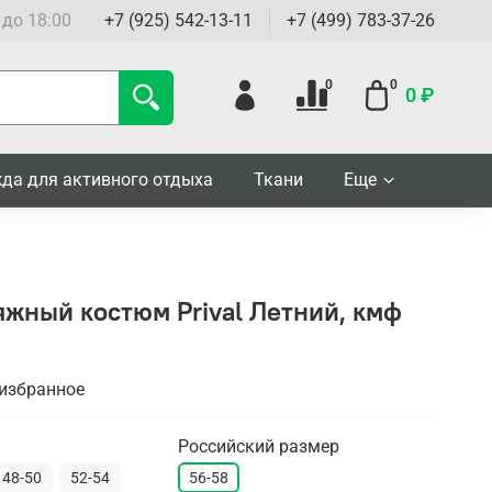
 до 18:00
+7 (925) 542-13-11
+7 (499) 783-37-26
0
0
0 ₽
да для активного отдыха
Ткани
Еще
жный костюм Prival Летний, кмф
 избранное
Российский размер
48-50
52-54
56-58