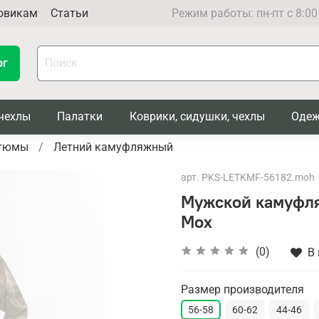
овикам
Статьи
Режим работы: пн-пт с 8:00
ог
чехлы
Палатки
Коврики, сидушки, чехлы
Одеж
тюмы
Летний камуфляжный
арт.
PKS-LETKMF-56182.moh
Мужской камуфля
Мох
(0)
В
Размер производителя
56-58
60-62
44-46