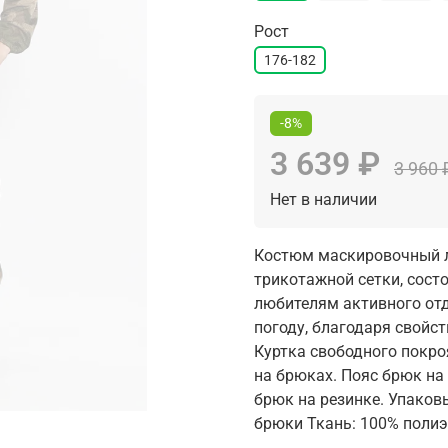
Рост
176-182
-8%
3 639 ₽
3 960 
Нет в наличии
Костюм маскировочный ле
трикотажной сетки, состо
любителям активного от
погоду, благодаря свойс
Куртка свободного покро
на брюках. Пояс брюк на
брюк на резинке. Упаковы
брюки Ткань: 100% полиэ