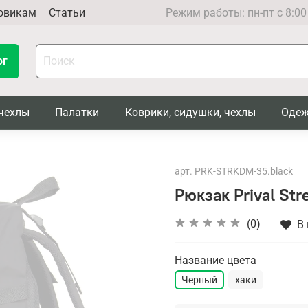
овикам
Статьи
Режим работы: пн-пт с 8:00
ог
чехлы
Палатки
Коврики, сидушки, чехлы
Одеж
арт.
PRK-STRKDM-35.black
Рюкзак Prival Str
(0)
В
Название цвета
Черный
хаки