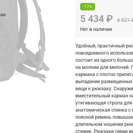
-17%
чии
5 434 ₽
6 521 
Нет в наличии
Удобный, практичный рюк
повседневного использов
состоит из одного боль
на молнии для мелочей. 
кармана с плотно приле
выпадение размещенных 
вещи к рюкзаку. Снаружи
вместительный карман на
утягивающая стропа для
анатомическая спинка с 
поясной ремень повышаю
длительном ношении рюкз
стяжек. Рюкзаки серии в