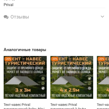
Prival
Отзывы
Аналогичные товары
-20%
-20%
-20%
Тент-навес Prival
Тент-навес Prival
Тент-на