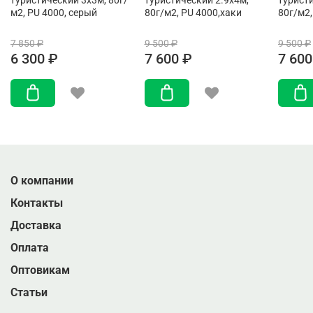
туристический 3х3м, 80г/
туристический 2.9х4м,
туристи
м2, PU 4000, серый
80г/м2, PU 4000,хаки
80г/м2,
7 850 ₽
9 500 ₽
9 500 ₽
6 300 ₽
7 600 ₽
7 600
О компании
Контакты
Доставка
Оплата
Оптовикам
Статьи