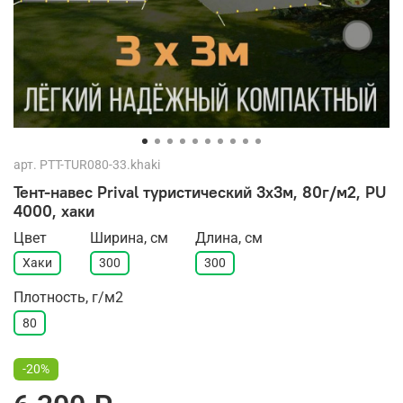
арт.
PTT-TUR080-33.khaki
Тент-навес Prival туристический 3х3м, 80г/м2, PU
4000, хаки
Цвет
Ширина, см
Длина, см
Хаки
300
300
Плотность, г/м2
80
-20%