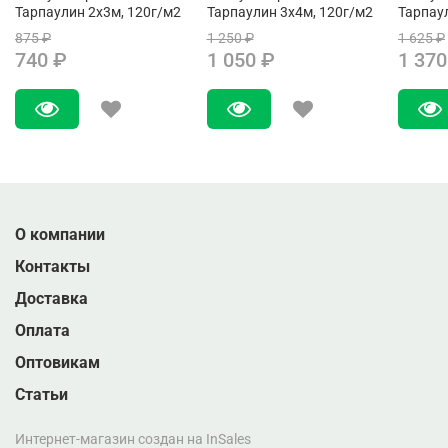
Тарпаулин 2х3м, 120г/м2
Тарпаулин 3х4м, 120г/м2
Тарпау
875 ₽
1 250 ₽
1 625 ₽
740 ₽
1 050 ₽
1 370
О компании
Контакты
Доставка
Оплата
Оптовикам
Статьи
Интернет-магазин создан на InSales