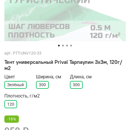
арт.
PTT-UNV120-33
Тент универсальный Prival Тарпаулин 3х3м, 120г/
м2
Цвет
Ширина, см
Длина, см
Зелёный
300
300
Плотность, г/м2
120
-16%