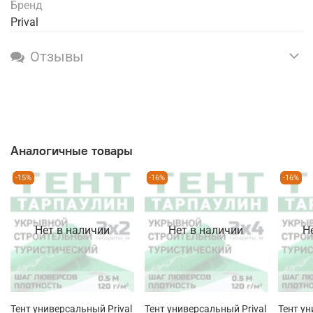
Бренд
Prival
Отзывы
Аналогичные товары
-15%
-16%
-16%
Нет в наличии
Нет в наличии
Н
Тент универсальный Prival
Тент универсальный Prival
Тент ун