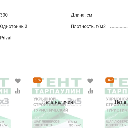
300
Длина, см
Однотонный
Плотность, г/м2
Prival
-16%
-16%
и
Нет в наличии
Нет в