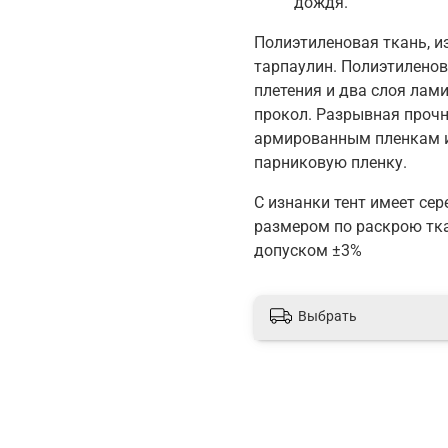
дождя.
Полиэтиленовая ткань, и
тарпаулин. Полиэтиленов
плетения и два слоя лами
прокол. Разрывная проч
армированным пленкам и
парниковую пленку.
С изнанки тент имеет сер
размером по раскрою тка
допуском ±3%
Выбрать