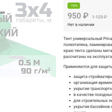
-16%
чии
950 ₽
1 125 ₽
Нет в наличии
Тент универсальный Priva
полиэтилена, ламинирова
краю тента сделаны мета
рассчитаны на эксплуатац
Применяются для защиты 
защита стройматери
организация времен
укрытие транспортн
в качестве походных
для строительных ле
укрытие бассейнов о