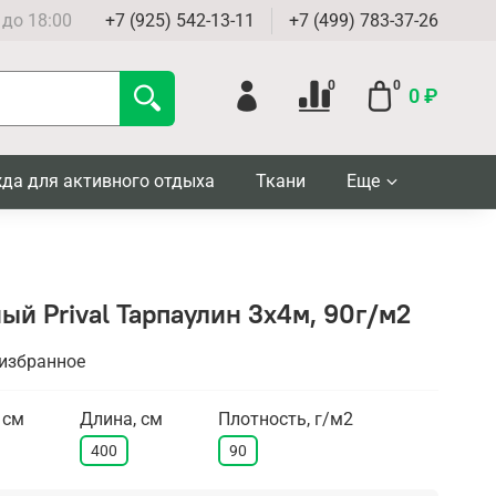
 до 18:00
+7 (925) 542-13-11
+7 (499) 783-37-26
0
0
0 ₽
да для активного отдыха
Ткани
Еще
ый Prival Тарпаулин 3х4м, 90г/м2
 избранное
 см
Длина, см
Плотность, г/м2
400
90