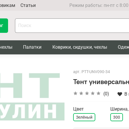
овикам
Статьи
Режим работы: пн-пт с 8:00
ог
чехлы
Палатки
Коврики, сидушки, чехлы
Одеж
арт.
PTT-UNV090-34
Тент универсальн
(0)
В
Цвет
Ширина,
Зелёный
300