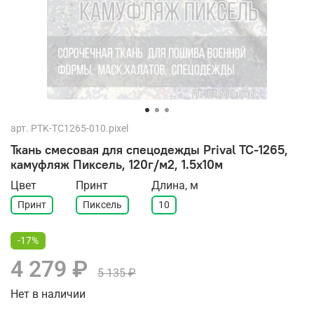
арт.
PTK-TC1265-010.pixel
Ткань смесовая для спецодежды Prival TC-1265,
камуфляж Пиксель, 120г/м2, 1.5х10м
Цвет
Принт
Длина, м
Принт
Пиксель
10
-17%
4 279 ₽
5 135 ₽
Нет в наличии