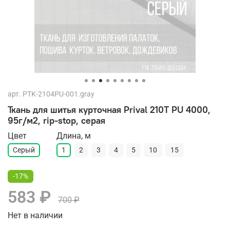
арт.
PTK-2104PU-001.gray
Ткань для шитья курточная Prival 210T PU 4000,
95г/м2, rip-stop, серая
Цвет
Длина, м
Серый
1
2
3
4
5
10
15
-17%
583 ₽
700 ₽
Нет в наличии