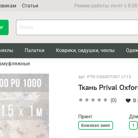
овикам
Статьи
Режим работы: пн-пт с 8:00
ог
чехлы
Палатки
Коврики, сидушки, чехлы
Одеж
амуфляжные
арт.
PTK-OX600T-001.c113
Ткань Prival Oxfo
(0)
В
Принт
Дли
Бежевая змея
1