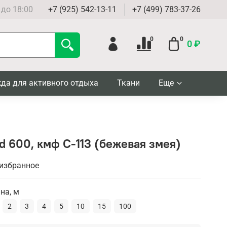
 до 18:00
+7 (925) 542-13-11
+7 (499) 783-37-26
0
0
0 ₽
да для активного отдыха
Ткани
Еще
rd 600, кмф C-113 (бежевая змея)
 избранное
на, м
2
3
4
5
10
15
100