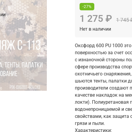
-27%
чии
1 275 ₽
1 745 
Нет в наличии
Оксфорд 600 PU 1000 это
поверхностью за счет осо
с изнаночной стороны по
сфере производства спор
охотничьего снаряжения, 
шьются тенты, палатки дл
производители создают 
качестве накладок на ме
локти). Полиуретановая 
водонепроницаемой и св
свойствами, как защита 
грязи и пыли.
Характеристики: