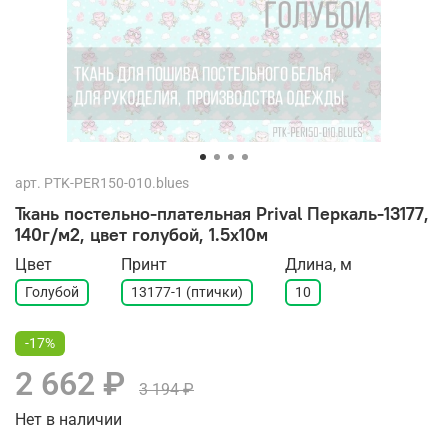
арт.
PTK-PER150-010.blues
Ткань постельно-плательная Prival Перкаль-13177,
140г/м2, цвет голубой, 1.5х10м
Цвет
Принт
Длина, м
Голубой
13177-1 (птички)
10
-17%
2 662 ₽
3 194 ₽
Нет в наличии