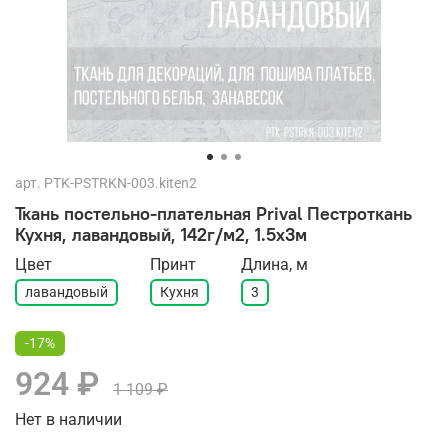
арт.
PTK-PSTRKN-003.kiten2
Ткань постельно-плательная Prival Пестроткань
Кухня, лавандовый, 142г/м2, 1.5х3м
Цвет
Принт
Длина, м
лавандовый
Кухня
3
-17%
924 ₽
1 109 ₽
Нет в наличии