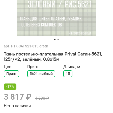
арт.
PTK-SATN21-015.green
Ткань постельно-плательная Prival Сатин-5621,
125г/м2, зелёный, 0.8х15м
Цвет
Принт
Длина, м
Принт
5621 зелёный
15
-17%
3 817 ₽
4 580 ₽
Нет в наличии