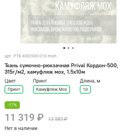
арт.
PTK-KRD500-010.moh
Ткань сумочно-рюкзачная Prival Кордон-500,
315г/м2, камуфляж мох, 1.5х10м
Цвет
Принт
Длина, м
Принт
Камуфляж Мох
10
-17%
11 319 ₽
13 583 ₽
Нет в наличии