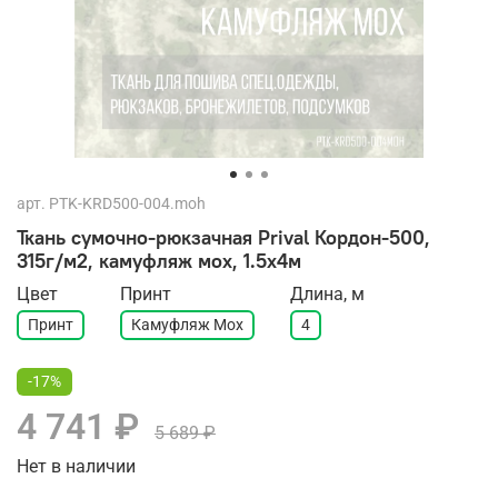
арт.
PTK-KRD500-004.moh
Ткань сумочно-рюкзачная Prival Кордон-500,
315г/м2, камуфляж мох, 1.5х4м
Цвет
Принт
Длина, м
Принт
Камуфляж Мох
4
-17%
4 741 ₽
5 689 ₽
Нет в наличии