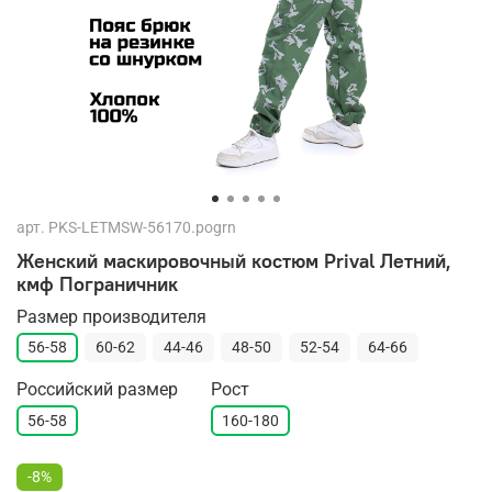
арт.
PKS-LETMSW-56170.pogrn
Женский маскировочный костюм Prival Летний,
кмф Пограничник
Размер производителя
56-58
60-62
44-46
48-50
52-54
64-66
Российский размер
Рост
56-58
160-180
-8%