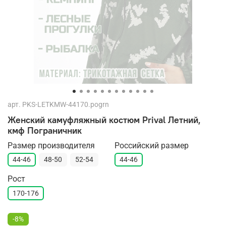
арт.
PKS-LETKMW-44170.pogrn
Женский камуфляжный костюм Prival Летний,
кмф Пограничник
Размер производителя
Российский размер
44-46
48-50
52-54
44-46
Рост
170-176
-8%